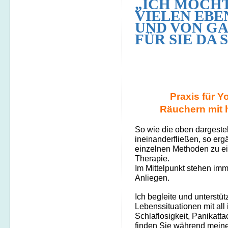
„ICH MÖCH
VIELEN EBE
UND VON G
FÜR SIE DA S
Praxis für Y
Räuchern mit 
So wie die oben dargestel
ineinanderfließen, so er
einzelnen Methoden zu ei
Therapie.
Im Mittelpunkt stehen imm
Anliegen.
Ich begleite und unterstü
Lebenssituationen mit all
Schlaflosigkeit, Panikat
finden Sie während meines