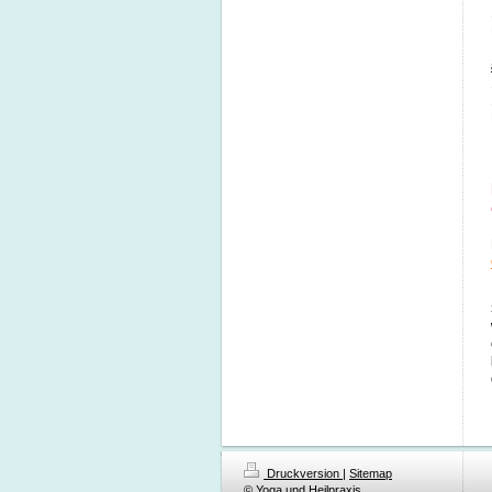
Druckversion
|
Sitemap
© Yoga und Heilpraxis