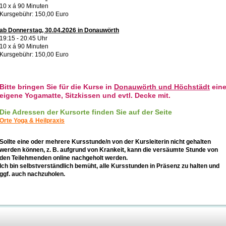
10 x á 90 Minuten
Kursgebühr: 150,00 Euro
ab Donnerstag, 30.04.2026 in Donauwörth
19:15 - 20:45 Uhr
10 x á 90 Minuten
Kursgebühr: 150,00 Euro
Bitte bringen Sie für die Kurse in
Donauwörth und Höchstädt
ein
eigene Yogamatte, Sitzkissen und evtl. Decke mit.
Die Adressen der Kursorte finden Sie auf der Seite
Orte Yoga & Heilpraxis
Sollte eine oder mehrere Kursstunde/n von der Kursleiterin nicht gehalten
werden können, z. B. aufgrund von Krankeit, kann die versäumte Stunde von
den Teilehmenden online nachgeholt werden.
Ich bin selbstverständlich bemüht, alle Kursstunden in Präsenz zu halten und
ggf. auch nachzuholen.